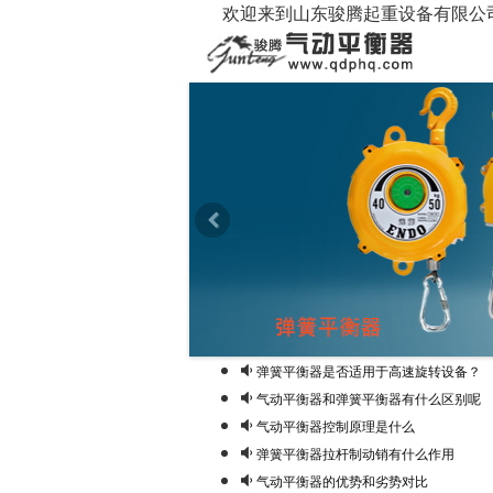
欢迎来到山东骏腾起重设备有限公
弹簧平衡器是否适用于高速旋转设备？
气动平衡器和弹簧平衡器有什么区别呢
气动平衡器控制原理是什么
弹簧平衡器拉杆制动销有什么作用
气动平衡器的优势和劣势对比